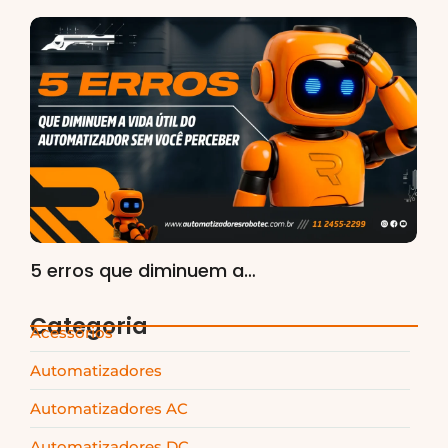
5 erros que diminuem a…
Categoria
Acessórios
Automatizadores
Automatizadores AC
Automatizadores DC