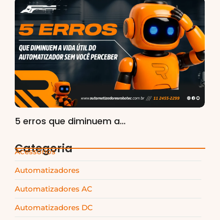
5 erros que diminuem a…
Categoria
Acessórios
Automatizadores
Automatizadores AC
Automatizadores DC