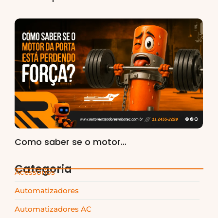
Como saber se o motor…
Categoria
Acessórios
Automatizadores
Automatizadores AC