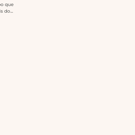
po que
 do...