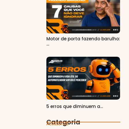
Motor de porta fazendo barulho:
…
5 erros que diminuem a…
Categoria
Acessórios