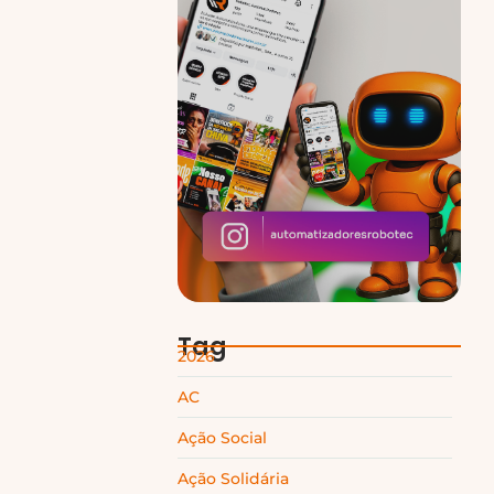
Tag
2026
AC
Ação Social
Ação Solidária