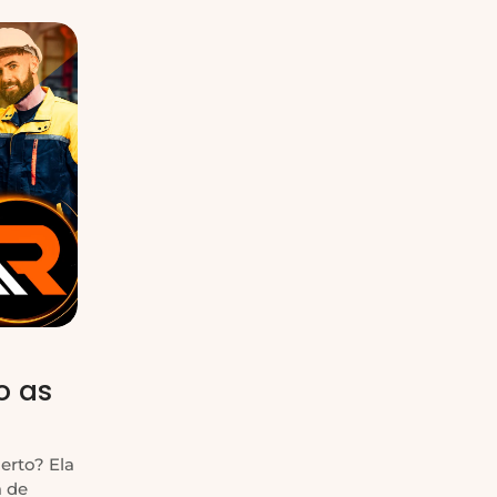
o as
erto? Ela
á de