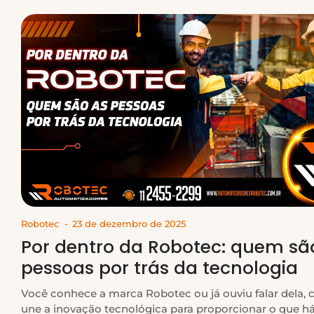
Robotec
-
23 de dezembro de 2025
Por dentro da Robotec: quem sã
pessoas por trás da tecnologia
Você conhece a marca Robotec ou já ouviu falar dela, c
une a inovação tecnológica para proporcionar o que h