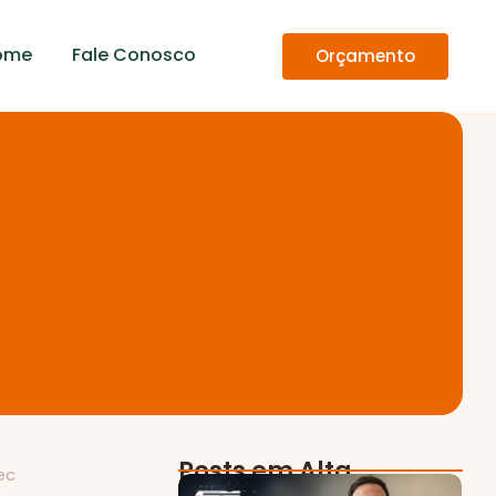
ome
Fale Conosco
Orçamento
Posts em Alta
ec