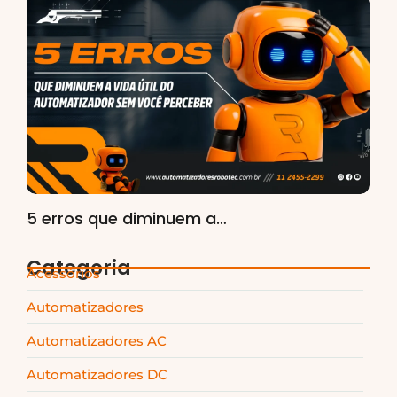
5 erros que diminuem a…
Categoria
Acessórios
Automatizadores
Automatizadores AC
Automatizadores DC