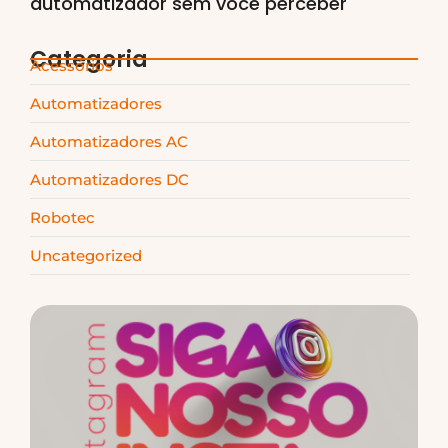
automatizador sem você perceber
Categoria
Acessórios
Automatizadores
Automatizadores AC
Automatizadores DC
Robotec
Uncategorized