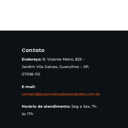
Contato
Endereço:
R. Vicente Melro, 823 –
Jardim Vila Galvao, Guarulhos – SP,
07056-110
E-mail:
contato@automatizadoresrobotec.com.br
Horário de atendimento:
Seg a Sex, 7h
às 17h