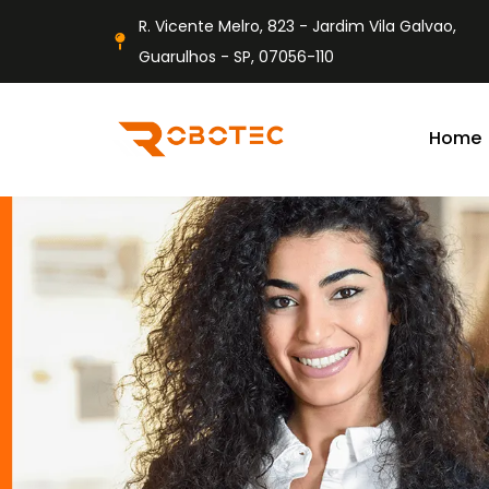
R. Vicente Melro, 823 - Jardim Vila Galvao,
Guarulhos - SP, 07056-110
Home