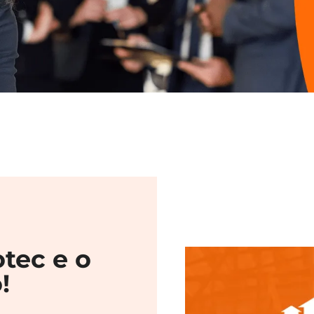
tec e o
!